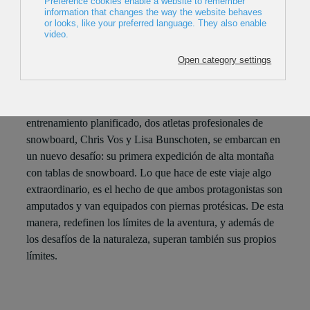
2024, Austria, 11min
Director: Carlos Blanchard
ESTRENO EUSKADI
Alejándose del mundo de las competiciones y el
entrenamiento planificado, dos atletas profesionales de
snowboard, Chris Vos y Lisa Bunschoten, se embarcan en
un nuevo desafío: su primera expedición de alta montaña
con tablas de snowboard. Lo que hace de este viaje algo
extraordinario, es el hecho de que ambos protagonistas son
amputados y van equipados con piernas protésicas. De esta
manera, redefinen los límites de la aventura, y además de
los desafíos de la naturaleza, superan también sus propios
límites.