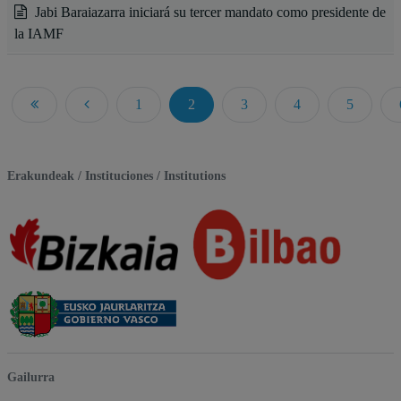
Jabi Baraiazarra iniciará su tercer mandato como presidente de
la IAMF
1
2
3
4
5
Página 2 de 165
Erakundeak / Instituciones / Institutions
Gailurra